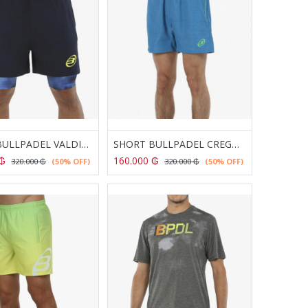
SHORT BULLPADEL VALDIVIA OCEANO PROFUNDO
SHORT BULLPADEL CREGUE AZUL CLARO VIGORE
₲
160.000
₲
320.000
₲
(50% OFF)
320.000
₲
(50% OFF)