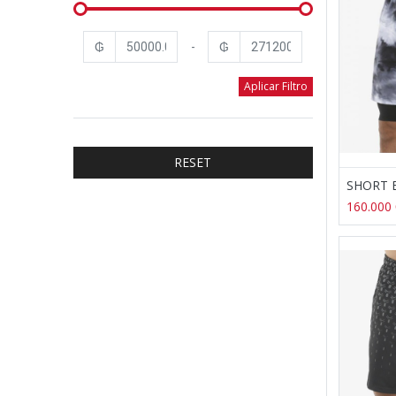
₲
-
₲
Aplicar Filtro
RESET
160.000