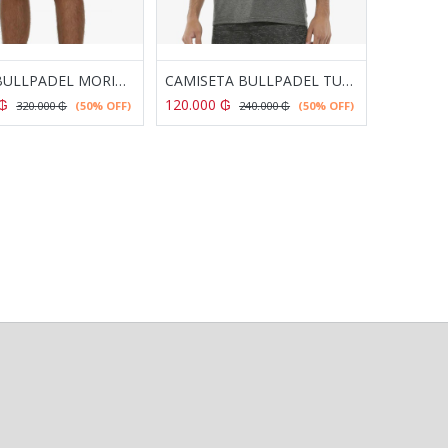
SHORT BULLPADEL MORIN LIMON FLUOR
CAMISETA BULLPADEL TUGDUA ANTRACITA VIGORE
₲
120.000
₲
320.000
₲
(50% OFF)
240.000
₲
(50% OFF)
OVERGRIPS BULLPADEL GB-1200 NARANJA FLUOR
OVERGRIPS BULLPADEL GB-1200 AMARILLO FLUOR
₲
104.000
₲