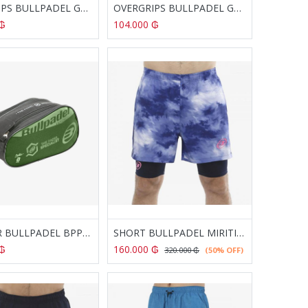
OVERGRIPS BULLPADEL GB-1200 NARANJA FLUOR
OVERGRIPS BULLPADEL GB-1200 AMARILLO FLUOR
₲
104.000
₲
NECESER BULLPADEL BPP-23018 HACK KAKI
SHORT BULLPADEL MIRITI OCEANO PROFUNDO
₲
160.000
₲
320.000
₲
(50% OFF)