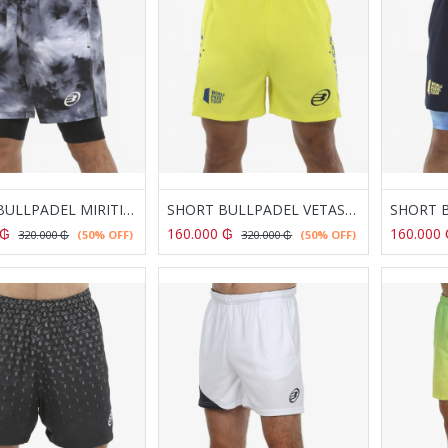
SHORT BULLPADEL MIRITI NEGRO
SHORT BULLPADEL VETAS AMARILLO AZUFRE FLUOR
₲
160.000
₲
160.000
320.000
₲
(50% OFF)
320.000
₲
(50% OFF)