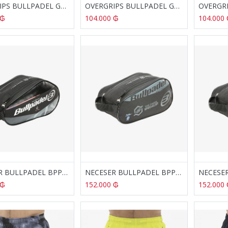
OVERGRIPS BULLPADEL GB-1705 VERDE
OVERGRIPS BULLPADEL GB-1202 MALVA
₲
104.000
₲
104.000
NECESER BULLPADEL BPP-23008 D.CASE NEGRO Y ROSA
NECESER BULLPADEL BPP-23018 HACK NEGRO
₲
152.000
₲
152.000