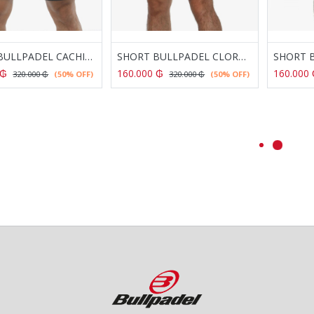
SHORT BULLPADEL CACHIRA NEGRO
SHORT BULLPADEL CLORO BLANCO
₲
160.000
₲
160.000
320.000
₲
(50% OFF)
320.000
₲
(50% OFF)
OVERGRIPS BULLPADEL GB-1705 VERDE
OVERGRIPS BULLPADEL GB-1202 MALVA
₲
104.000
₲
104.000