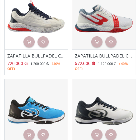
ZAPATILLA BULLPADEL COMFORT PRO 23V BLANCO
ZAPATILLA BULLPADEL COMFORT 23V BLANCO
720.000
₲
672.000
₲
1.200.000
₲
(40%
1.120.000
₲
(40%
OFF)
OFF)