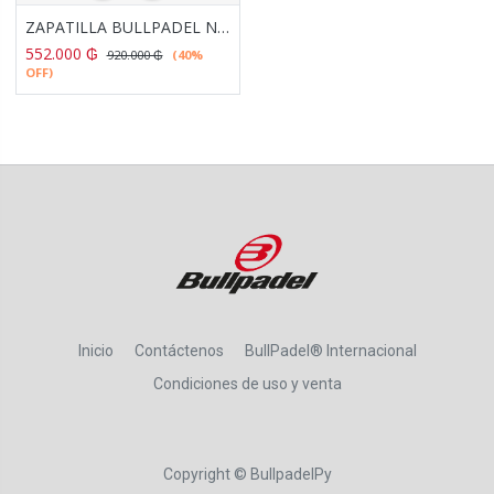
ZAPATILLA BULLPADEL NEXT 23V GRIS AZULADO
552.000
₲
920.000
₲
(40%
OFF)
Inicio
Contáctenos
BullPadel® Internacional
Condiciones de uso y venta
Copyright ©
BullpadelPy