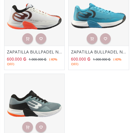
ZAPATILLA BULLPADEL NEXT PRO 23V NARANJA
ZAPATILLA BULLPADEL NEXT PRO 23V AZUL CLARO
600.000
₲
600.000
₲
1.000.000
₲
(40%
1.000.000
₲
(40%
OFF)
OFF)