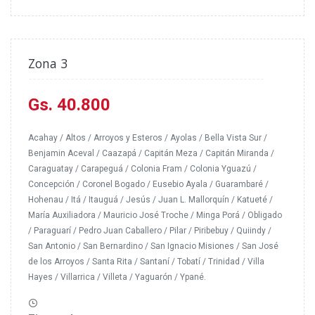
Zona 3
--------------------------------------------------------
Gs. 40.800
Acahay / Altos / Arroyos y Esteros / Ayolas / Bella Vista Sur /
Benjamin Aceval / Caazapá / Capitán Meza / Capitán Miranda /
Caraguatay / Carapeguá / Colonia Fram / Colonia Yguazú /
Concepción / Coronel Bogado / Eusebio Ayala / Guarambaré /
Hohenau / Itá / Itauguá / Jesús / Juan L. Mallorquín / Katueté /
María Auxiliadora / Mauricio José Troche / Minga Porá / Obligado
/ Paraguarí / Pedro Juan Caballero / Pilar / Piribebuy / Quiindy /
San Antonio / San Bernardino / San Ignacio Misiones / San José
de los Arroyos / Santa Rita / Santaní / Tobatí / Trinidad / Villa
Hayes / Villarrica / Villeta / Yaguarón / Ypané.