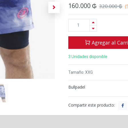
160.000
₲
320.000
₲
(
Agregar al Carr
3 Unidades disponible
Tamaño
:
XXG
Bullpadel
Compartir este producto: